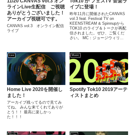
11/20 CANVAS vol.3 オン
Tok10 が フェスTV 音楽ラ
ラインLive生配信 ご視聴
イブに登場！
ありがとうございました！
昨年11月に開催されたCANVAS
アーカイブ視聴可です。
vol.3 feat. Festival TV on
KEENSTREAM & Spinnupから
CANVAS vol.3 オンライン配信
TOK10 のライブ＆トークが再配
ライブ
信されました。ぜひ、ご覧くだ
さい。 MC：ジョージウィリ...
Live
Music
Home Live 2020を開催し
Spotify Tok10 2019アーテ
ました！
ィストまとめ
アーカイブ残ってるので見てみ
てね。 みんな来てくれてありが
とう！！ 最高に楽しかっ
た！！！
Media
Live