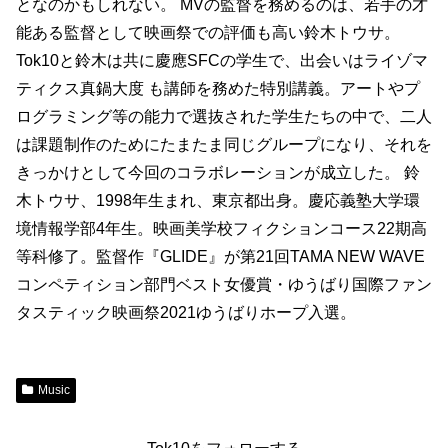
となのかもしれない。 MVの監督を務めるのは、若手の才
能ある監督として映画祭での評価も高い鈴木トウサ。
Tok10と鈴木は共に慶應SFCの学生で、出会いはライゾマ
ティクス真鍋大度 も講師を務めた特別講義。アートやプ
ログラミング等の能力で選抜された学生たちの中で、二人
は課題制作のためにたまたま同じグループになり、それを
きっかけとして今回のコラボレーションが成立した。 鈴
木トウサ、1998年生まれ、東京都出身。慶応義塾大学環
境情報学部4年生。映画美学校フィクションコース22期高
等科修了。監督作『GLIDE』が第21回TAMA NEW WAVE
コンペティション部門ベスト女優賞・ゆうばり国際ファン
タスティック映画祭2021ゆうばりホープ入選。
Music