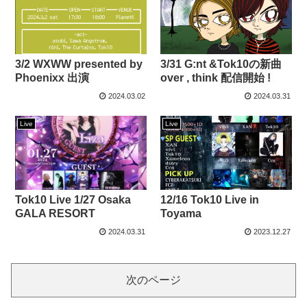
3/2 WXWW presented by
3/31 G:nt &Tok10の新曲
Phoenixx 出演
over , think 配信開始 !
2024.03.02
2024.03.31
Live
Live
Tok10 Live 1/27 Osaka
12/16 Tok10 Live in
GALA RESORT
Toyama
2024.03.31
2023.12.27
次のページ