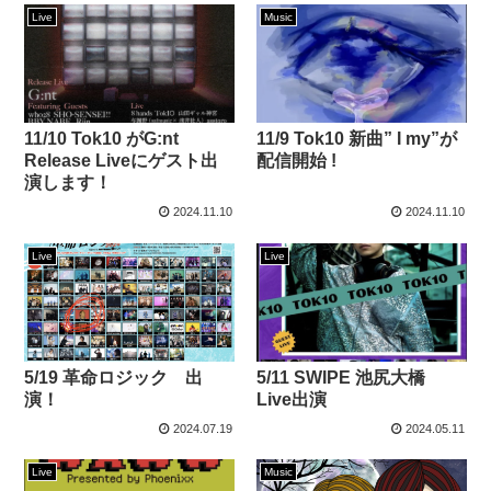
Live
Music
11/10 Tok10 がG:nt
11/9 Tok10 新曲” I my”が
Release Liveにゲスト出
配信開始 !
演します！
2024.11.10
2024.11.10
Live
Live
5/19 革命ロジック 出
5/11 SWIPE 池尻大橋
演！
Live出演
2024.07.19
2024.05.11
Live
Music