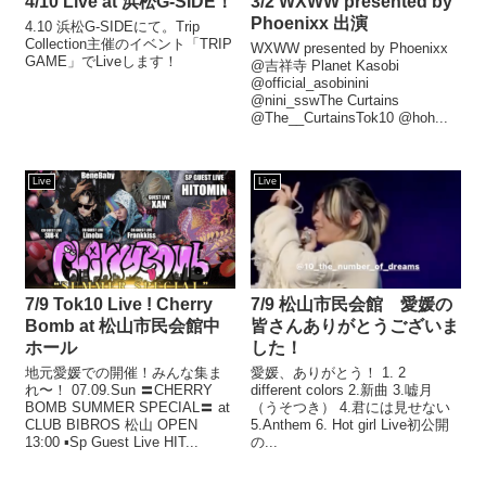
4/10 Live at 浜松G-SIDE！
3/2 WXWW presented by
Phoenixx 出演
4.10 浜松G-SIDEにて。Trip
Collection主催のイベント「TRIP
WXWW presented by Phoenixx
GAME」でLiveします！
@吉祥寺 Planet Kasobi
@official_asobinini
@nini_sswThe Curtains
@The__CurtainsTok10 @hoh...
Live
Live
7/9 Tok10 Live ! Cherry
7/9 松山市民会館 愛媛の
Bomb at 松山市民会館中
皆さんありがとうございま
ホール
した！
地元愛媛での開催！みんな集ま
愛媛、ありがとう！ 1. 2
れ〜！ 07.09.Sun 〓CHERRY
different colors 2.新曲 3.嘘月
BOMB SUMMER SPECIAL〓 at
（うそつき） 4.君には見せない
CLUB BIBROS 松山 OPEN
5.Anthem 6. Hot girl Live初公開
13:00 ▪︎Sp Guest Live HIT...
の...