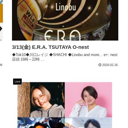
3/13(金) E.R.A. TSUTAYA O-nest
◆Tok10◆川口レイジ ◆SHACHI ◆Linobu and more... e+: nest
店頭:16時～22時 ...
09
2020.02.16
Live