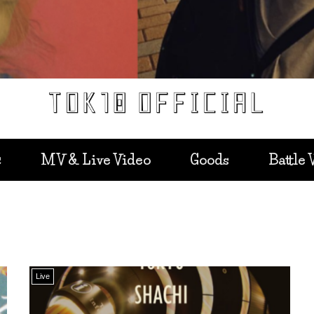
c
MV & Live Video
Goods
Battle 
Live