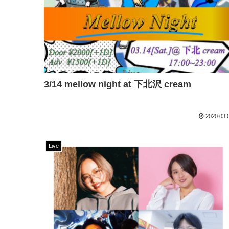
3/14 mellow night at 下北沢 cream
2020.03.
Live