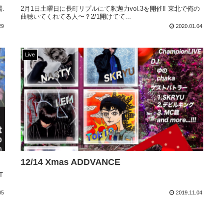
.
2月1日土曜日に長町リプルにて釈迦力vol.3を開催‼️ 東北で俺の
曲聴いてくれてる人〜？2/1開けてて...
29
2020.01.04
Live
12/14 Xmas ADDVANCE
T
05
2019.11.04