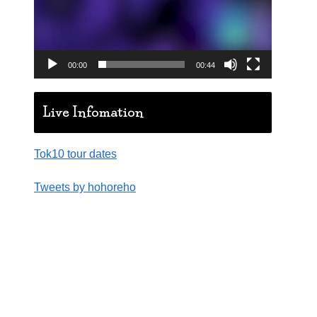
00:00
00:44
Live Infomation
Tok10 tour dates
Tweets by hohoreho