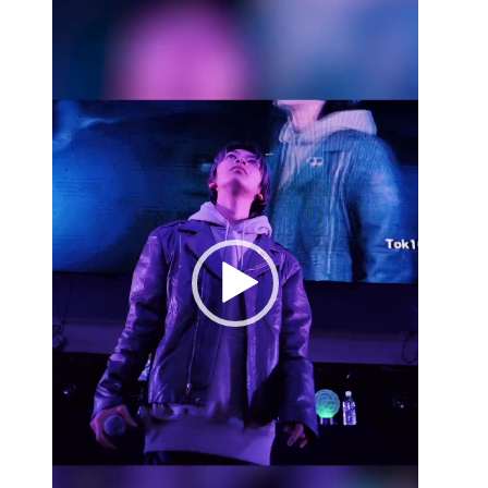
画
プ
レ
ー
ヤ
ー