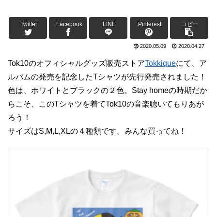
Twitter
Facebook
LINE
Pinterest
コピー
2020.05.09
2020.04.27
Tok10のオフィシャルグッズ販売ストア
Tokkique
にて、ア
ルバムの発売を記念したTシャツが先行発売されました！
色は、ホワイトとブラックの２色。Stay homeの時期だか
らこそ、このTシャツを着てTok10の音楽聴いてもりあが
ろう！
サイズはS,M,L,XLの４種類です。みんな買ってね！