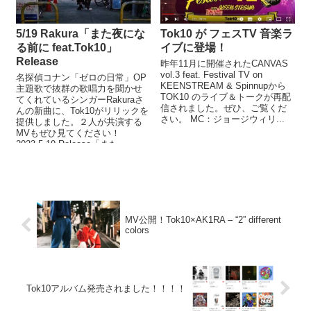
5/19 Rakura「また夜にな
Tok10 が フェスTV 音楽ラ
る前に feat.Tok10」
イブに登場！
Release
昨年11月に開催されたCANVAS
vol.3 feat. Festival TV on
名探偵コナン「ゼロの日常」OP
KEENSTREAM & Spinnupから
主題歌で抜群の歌唱力を聞かせ
TOK10 のライブ＆トークが再配
てくれているシンガーRakuraさ
信されました。ぜひ、ご覧くだ
んの新曲に、Tok10がリリックを
さい。 MC：ジョージウィリ...
提供しました。２人が共演する
MVもぜひ見てください！
2023.5.19 Release「また...
MV公開！Tok10×AK1RA – “2” different
colors
Tok10アルバム発売されました！！！！