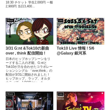
18:30 チケット 学生2,000円 一般
2,900円 当日3,400...
Music
Live
3/31 G:nt &Tok10の新曲
Tok10 Live 情報 ! 5/6
over , think 配信開始 !
@Galaxy 銀河系
日本のヒップホップシーンをリ
ードする二人の才能、G:ntと
Tok10が力を合わせたコラボレー
ションシングル 「over,think」の
配信が3/31に開始されました！
ヒップホップ、ラップ、オルタ
ナティブ、J-POPといった...
Music
Live