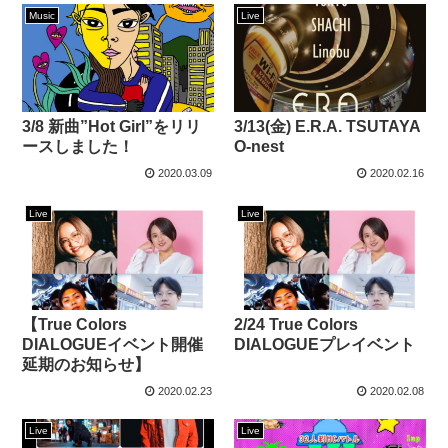
Music
Live
3/8 新曲”Hot Girl”をリリ
3/13(金) E.R.A. TSUTAYA
ースしました！
O-nest
2020.03.09
2020.02.16
Live
Live
【True Colors
2/24 True Colors
DIALOGUEイベント開催
DIALOGUEプレイベント
延期のお知らせ】
2020.02.23
2020.02.08
Live
Live